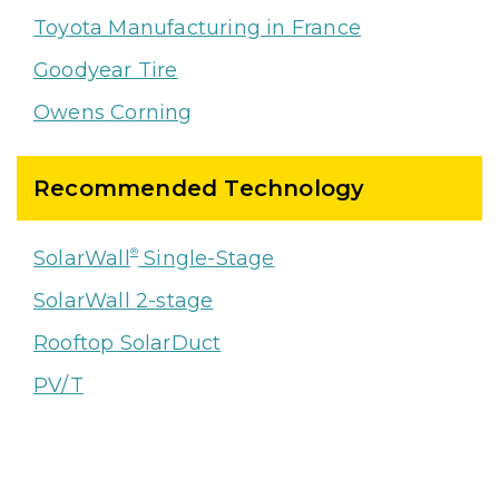
Toyota Manufacturing in France
Goodyear Tire
Owens Corning
Recommended Technology
®
SolarWall
Single-Stage
SolarWall 2-stage
Rooftop SolarDuct
PV/T