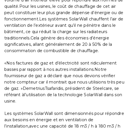
volume d’air intérieur élevé pour répondre aux normes de
ventilation air; reduction of building
qualité.Pour les usines, le coût de chauffage de cet air
heat loss; and elimination of hot air
peut constituer leur plus grande dépense d’énergie ou de
stratification at ceiling level, which
fonctionnement.Les systèmes SolarWall chauffent l’air de
all combine to produce huge
ventilation de l’extérieur avant qu’il ne pénètre dans le
energy savings.
bâtiment, ce qui réduit la charge sur les radiateurs
traditionnels.Cela génère des économies d’énergie
significatives, allant généralement de 20 à 50% de la
consommation de combustible de chauffage.
«Nos factures de gaz et d’électricité sont ridiculement
basses par rapport à nos autres installations.Notre
fournisseur de gaz a déclaré que nous devions vérifier
notre compteur car il montrait que nous utilisions très peu
de gaz. »DemetriusTsafaridis, président de Steelcare, se
référant àl’utilisation de la technologie SolarWall dans son
usine.
Les systèmes SolarWall sont dimensionnés pour répondre
aux besoins en énergie et en ventilation de
l’installation,avec une capacité de 18 m3 / h à 180 m3 / h