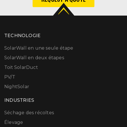
TECHNOLOGIE
SolarWall en une seule étape
SolarWall en deux étapes
Toit SolarDuct
PV/T
NightSolar
INDUSTRIES
Séchage des récoltes
Élevage