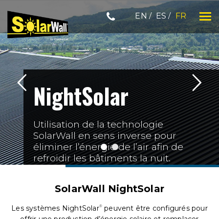
Skip
EN
ES
FR
to
content
SOLARWALL
NightSolar
Utilisation de la technologie
SolarWall en sens inverse pour
éliminer l’énergie de l’air afin de
refroidir les bâtiments la nuit.
SolarWall NightSolar
Les systèmes NightSolar
®
peuvent être configurés pour