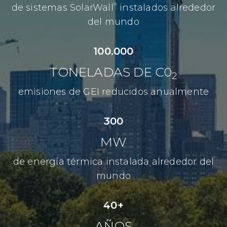
®
de sistemas SolarWall
instalados alrededor
del mundo
100.000
TONELADAS DE C0
2
emisiones de GEI reducidos anualmente
300
MW
de energía térmica instalada alrededor del
mundo
40+
AÑOS