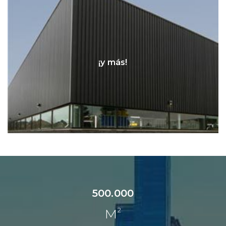
¡y más!
500.000
2
M