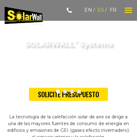
Skip
EN
ES
FR
to
content
SOLARWALL
®
SOLARWALL
Systems
El futuro de la calefaccion limpia
reside en integrarla en los edificios
SOLICITE PRESUPUESTO
La tecnología de la calefacción solar de aire se dirige a
una de las mayores fuentes de consumo de energía en
edificios y emisiones de GEI (gases efecto invernadero):