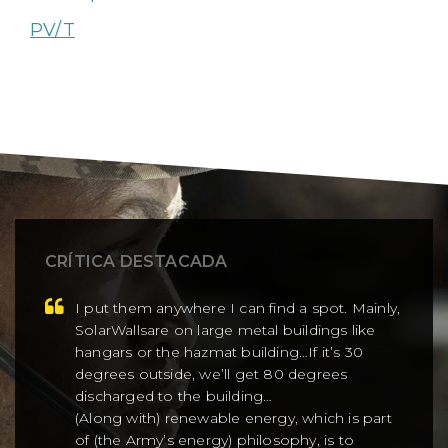
PV/T
CRÍTICA DESTACADA
I put them anywhere I can find a spot. Mainly,
SolarWallsare on large metal buildings like
hangars or the hazmat building…If it’s 30
degrees outside, we’ll get 80 degrees
discharged to the building…
(Along with) renewable energy, which is part
of (the Army’s energy) philosophy, is to