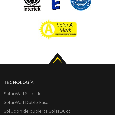
TECNOLOGÍA
SolarWall Sencillo
SolarWall Doble Fase
Solucion de cubierta SolarDuct