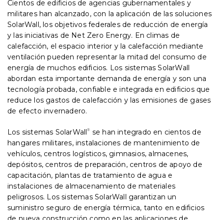
Cientos de edificios de agencias gubernamentales y
Agency and the Department of
militares han alcanzado, con la aplicación de las soluciones
Veteran’s Affairs.
SolarWall, los objetivos federales de reducción de energía
y las iniciativas de Net Zero Energy. En climas de
calefacción, el espacio interior y la calefacción mediante
ventilación pueden representar la mitad del consumo de
energía de muchos edificios. Los sistemas SolarWall
abordan esta importante demanda de energía y son una
tecnología probada, confiable e integrada en edificios que
reduce los gastos de calefacción y las emisiones de gases
de efecto invernadero.
Los sistemas SolarWall
®
se han integrado en cientos de
hangares militares, instalaciones de mantenimiento de
vehículos, centros logísticos, gimnasios, almacenes,
depósitos, centros de preparación, centros de apoyo de
capacitación, plantas de tratamiento de agua e
instalaciones de almacenamiento de materiales
peligrosos. Los sistemas SolarWall garantizan un
suministro seguro de energía térmica, tanto en edificios
de nueva construcción como en las aplicaciones de