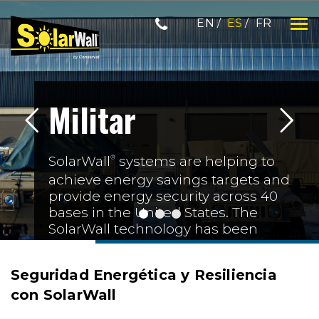
Skip
EN
ES
FR
to
content
SOLARWALL
Militar
®
SolarWall
systems are helping to
achieve energy savings targets and
provide energy security across 40
bases in the United States. The
SolarWall technology has been
extensively used across the United
States Military by the Army, Air
Seguridad Energética y Resiliencia
Force, Coast Guard, and Navy. It is
con SolarWall
also used in National Guard facilities,
and by the Defense Logistics