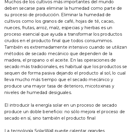
Muchos de los cultivos más importantes del mundo
transported to remote sites.
deben secarse para eliminar la humedad como parte de
SolarWall systems also help
su proceso de producción. Eliminar la humedad de
counteract deforestation by
cultivos como los granos de café, hojas de té, cacao,
reducing the quantity of trees that
nueces, frutas, arroz, maíz, especias y hierbas es un
are harvested for fuel.
proceso esencial que ayuda a transformar los productos
crudos en el producto final que todos consumimos.
También es extremadamente intensivo cuando se utilizan
métodos de secado mecánico que dependen de la
madera, el propano o el aceite. En las operaciones de
secado más tradicionales, es habitual que los productos se
sequen de forma pasiva dejando el producto al sol, lo cual
lleva mucho más tiempo que el secado mecánico y
produce una mayor tasa de deterioro, micotoxinas y
niveles de humedad desiguales.
El introducir la energía solar en un proceso de secado
produce un doble beneficio: no sólo mejora el proceso de
secado en sí, sino también el producto final
La tecnología SolarWall puede calentar grandes