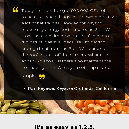
To dry the nuts, I’ve got 600,000 CFM of air
to heat, so when things cool down here I use
a lot of natural gas! I looked for ways to
reduce my energy costs and found SolarWall.
Now there are times when I don’t need to
run natural gas at all because I’m getting
enough heat from the SolarWall panels on
the roof to shut off the burners. What I like
about [SolarWall] is there’s no maintenance,
no moving parts. Once you set it up it’s real
simple.
Ron Keyawa, Keyawa Orchards, California
It's as easy as 1,2,3.