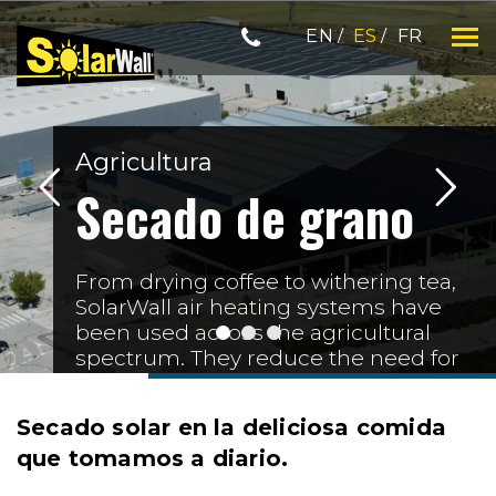
Skip
EN
ES
FR
to
content
SOLARWALL
Agricultura
Secado de grano
From drying coffee to withering tea,
SolarWall air heating systems have
been used across the agricultural
spectrum. They reduce the need for
traditional fuels, which has a myriad
of positive effects ranging from
Secado solar en la deliciosa comida
lower operating costs and reduced
que tomamos a diario.
carbon emissions, to decreased
reliance on fuels that need to be